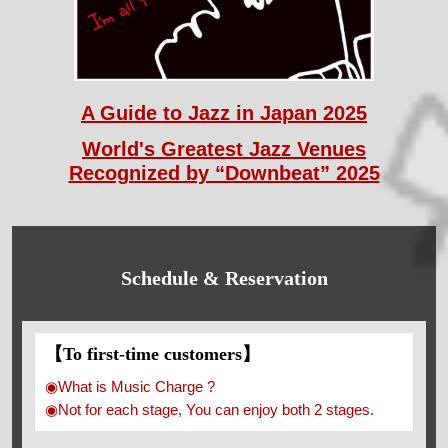
A Guide to Jazz in Japan 2025
World's Greatest Jazz Venues
Recognized by “Downbeat” 2025
Schedule & Reservation
【To first-time customers】
◉What is Music Charge ?
◉Not for each stage, You can enjoy both 2 stages.