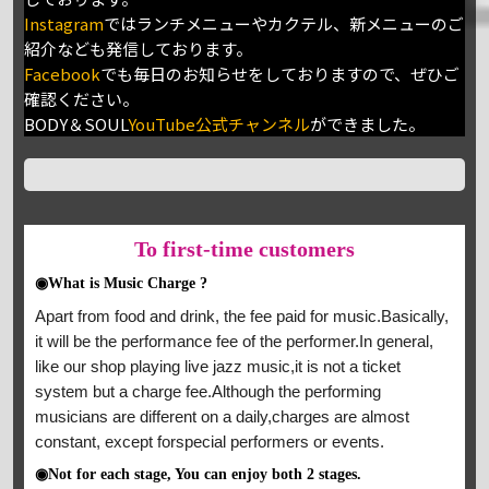
Instagram
ではランチメニューやカクテル、新メニューのご
紹介なども発信しております。
Facebook
でも毎日のお知らせをしておりますので、ぜひご
確認ください。
BODY＆SOUL
YouTube公式チャンネル
ができました。
To
first-time customers
◉What is Music Charge ?
Apart from food and drink, the fee paid for music.Basically,
it will be the performance fee of the performer.In general,
like our shop playing live jazz music,it is not a ticket
system but a charge fee.Although the performing
musicians are different on a daily,charges are almost
constant, except forspecial performers or events.
◉Not for each stage, You can enjoy both 2 stages.