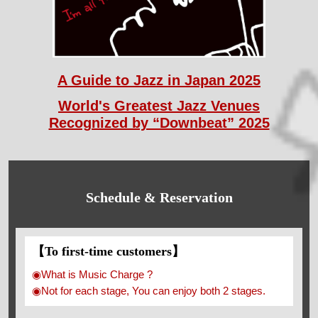
A Guide to Jazz in Japan 2025
World's Greatest Jazz Venues
Recognized by “Downbeat” 2025
Schedule & Reservation
【To first-time customers】
◉What is Music Charge ?
◉Not for each stage, You can enjoy both 2 stages.