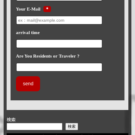
Your E-Mail
＊
arrival time
Are You Residents or Traveler ?
検索
検索