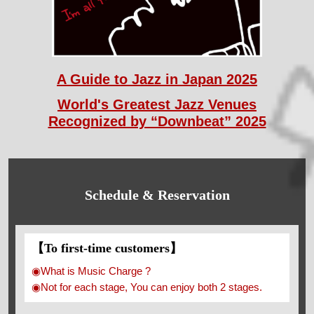
A Guide to Jazz in Japan 2025
World's Greatest Jazz Venues
Recognized by “Downbeat” 2025
Schedule & Reservation
【To first-time customers】
◉What is Music Charge ?
◉Not for each stage, You can enjoy both 2 stages.