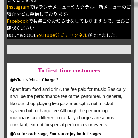
Instagram
ではランチメニューやカクテル、新メニューのご
紹介なども発信しております。
Facebook
でも毎日のお知らせをしておりますので、ぜひご
確認ください。
BODY＆SOUL
YouTube公式チャンネル
ができました。
To
first-time customers
◉What is Music Charge ?
Apart from food and drink, the fee paid for music.Basically,
it will be the performance fee of the performer.In general,
like our shop playing live jazz music,it is not a ticket
system but a charge fee.Although the performing
musicians are different on a daily,charges are almost
constant, except forspecial performers or events.
◉Not for each stage, You can enjoy both 2 stages.