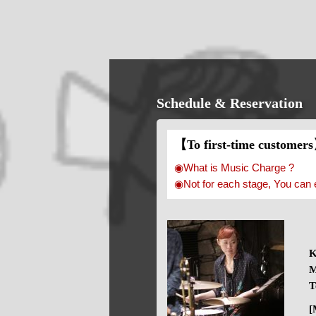
Schedule & Reservation
【To first-time customer
◉What is Music Charge ?
◉Not for each stage, You can 
K
M
T
[