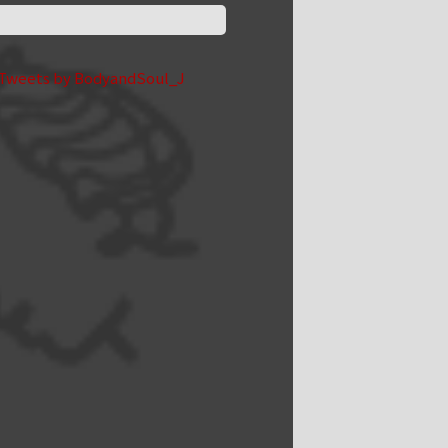
Tweets by BodyandSoul_J