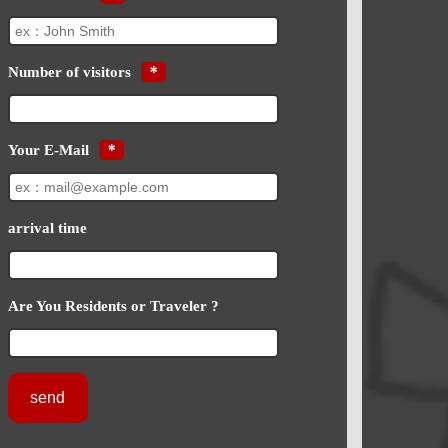
Number of visitors
＊
Your E-Mail
＊
arrival time
Are You Residents or Traveler ?