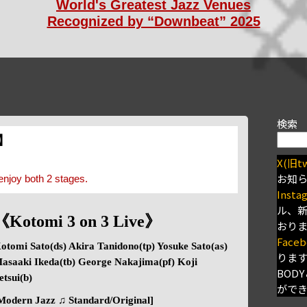
World's Greatest Jazz Venues
Recognized by “Downbeat” 2025
検索
s】
X(旧tw
お知
enjoy both 2 stages.
Insta
ル、
《Kotomi 3 on 3 Live》
おり
Faceb
otomi Sato(ds) Akira Tanidono(tp) Yosuke Sato(as)
りま
asaaki Ikeda(tb) George Nakajima(pf) Koji
BODY
etsui(b)
がで
Modern Jazz ♫ Standard/Original]