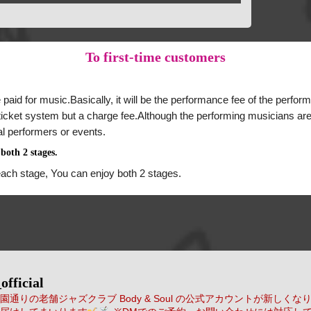
To
first-time customers
 paid for music.Basically, it will be the performance fee of the perform
a ticket system but a charge fee.Although the performing musicians are
al performers or events.
both 2 stages.
each stage, You can enjoy both 2 stages.
official
通りの老舗ジャズクラブ Body & Soul の公式アカウントが新しくな