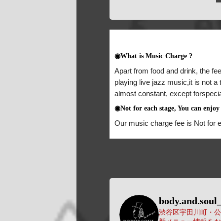
◉What is Music Charge ?
Apart from food and drink, the fee
playing live jazz music,it is not 
almost constant, except forspeci
◉Not for each stage, You can enjoy 
Our music charge fee is Not for 
body.and.soul_
渋谷区宇田川町・公園