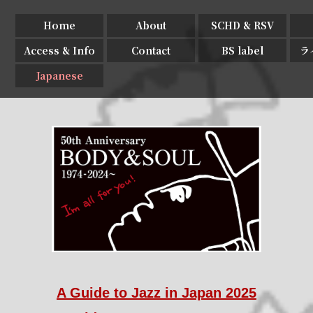
Home
About
SCHD & RSV
Access & Info
Contact
BS label
ラ
Japanese
A Guide to Jazz in Japan 2025