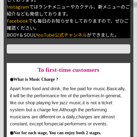
Instagram
ではランチメニューやカクテル、新メニューのご
紹介なども発信しております。
Facebook
でも毎日のお知らせをしておりますので、ぜひご
確認ください。
BODY＆SOUL
YouTube公式チャンネル
ができました。
To
first-time customers
◉What is Music Charge ?
Apart from food and drink, the fee paid for music.Basically,
it will be the performance fee of the performer.In general,
like our shop playing live jazz music,it is not a ticket
system but a charge fee.Although the performing
musicians are different on a daily,charges are almost
constant, except forspecial performers or events.
◉Not for each stage, You can enjoy both 2 stages.