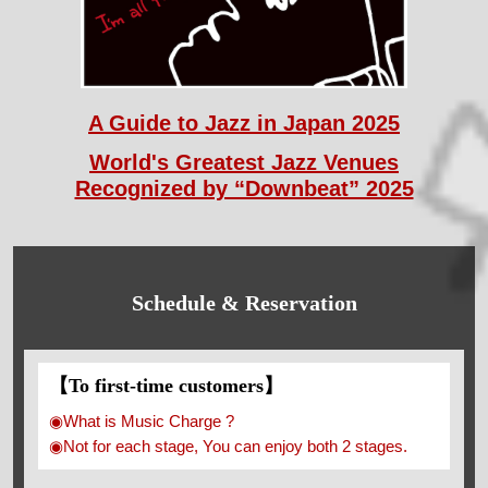
A Guide to Jazz in Japan 2025
World's Greatest Jazz Venues
Recognized by “Downbeat” 2025
Schedule & Reservation
【To first-time customers】
◉What is Music Charge ?
◉Not for each stage, You can enjoy both 2 stages.