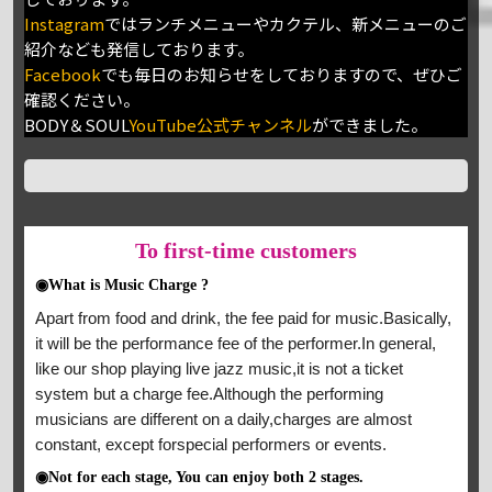
Instagram
ではランチメニューやカクテル、新メニューのご
紹介なども発信しております。
Facebook
でも毎日のお知らせをしておりますので、ぜひご
確認ください。
BODY＆SOUL
YouTube公式チャンネル
ができました。
To
first-time customers
◉What is Music Charge ?
Apart from food and drink, the fee paid for music.Basically,
it will be the performance fee of the performer.In general,
like our shop playing live jazz music,it is not a ticket
system but a charge fee.Although the performing
musicians are different on a daily,charges are almost
constant, except forspecial performers or events.
◉Not for each stage, You can enjoy both 2 stages.