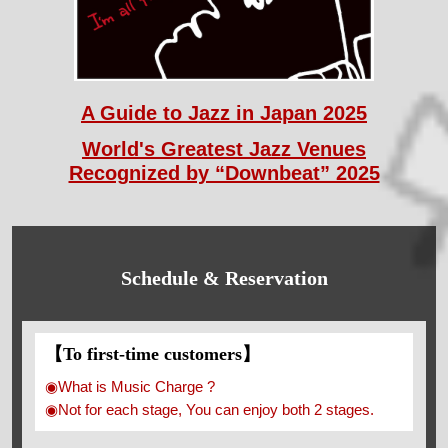
A Guide to Jazz in Japan 2025
World's Greatest Jazz Venues
Recognized by “Downbeat” 2025
Schedule & Reservation
【To first-time customers】
◉What is Music Charge ?
◉Not for each stage, You can enjoy both 2 stages.