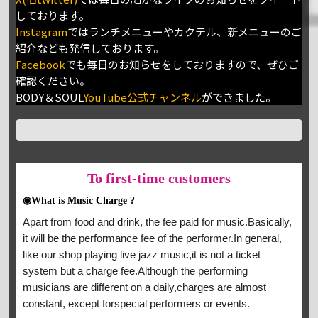
しております。
Instagram
ではランチメニューやカクテル、新メニューのご
紹介なども発信しております。
Facebook
でも毎日のお知らせをしておりますので、ぜひご
確認ください。
BODY＆SOUL
YouTube公式チャンネル
ができました。
To
first-time customers
◉What is Music Charge ?
Apart from food and drink, the fee paid for music.Basically,
it will be the performance fee of the performer.In general,
like our shop playing live jazz music,it is not a ticket
system but a charge fee.Although the performing
musicians are different on a daily,charges are almost
constant, except forspecial performers or events.