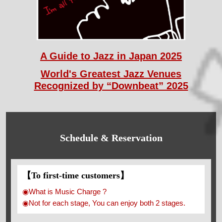
A Guide to Jazz in Japan 2025
World's Greatest Jazz Venues
Recognized by “Downbeat” 2025
Schedule & Reservation
【To first-time customers】
◉What is Music Charge ?
◉Not for each stage, You can enjoy both 2 stages.