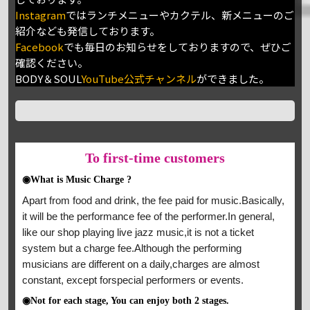
Instagram
ではランチメニューやカクテル、新メニューのご
紹介なども発信しております。
Facebook
でも毎日のお知らせをしておりますので、ぜひご
確認ください。
BODY＆SOUL
YouTube公式チャンネル
ができました。
To
first-time customers
◉What is Music Charge ?
Apart from food and drink, the fee paid for music.Basically,
it will be the performance fee of the performer.In general,
like our shop playing live jazz music,it is not a ticket
system but a charge fee.Although the performing
musicians are different on a daily,charges are almost
constant, except forspecial performers or events.
◉Not for each stage, You can enjoy both 2 stages.