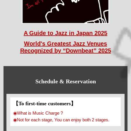
A Guide to Jazz in Japan 2025
World's Greatest Jazz Venues
Recognized by “Downbeat” 2025
Schedule & Reservation
【To first-time customers】
◉What is Music Charge ?
◉Not for each stage, You can enjoy both 2 stages.