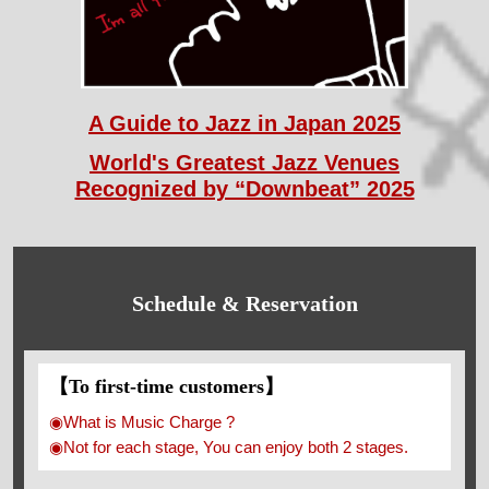
A Guide to Jazz in Japan 2025
World's Greatest Jazz Venues
Recognized by “Downbeat” 2025
Schedule & Reservation
【To first-time customers】
◉What is Music Charge ?
◉Not for each stage, You can enjoy both 2 stages.