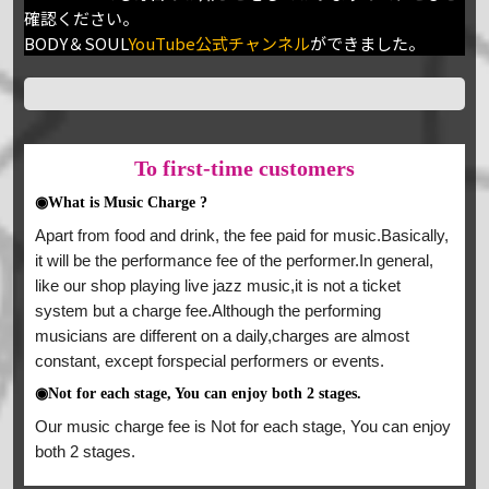
確認ください。
BODY＆SOUL
YouTube公式チャンネル
ができました。
To
first-time customers
◉What is Music Charge ?
Apart from food and drink, the fee paid for music.Basically,
it will be the performance fee of the performer.In general,
like our shop playing live jazz music,it is not a ticket
system but a charge fee.Although the performing
musicians are different on a daily,charges are almost
constant, except forspecial performers or events.
◉Not for each stage, You can enjoy both 2 stages.
Our music charge fee is Not for each stage, You can enjoy
both 2 stages.