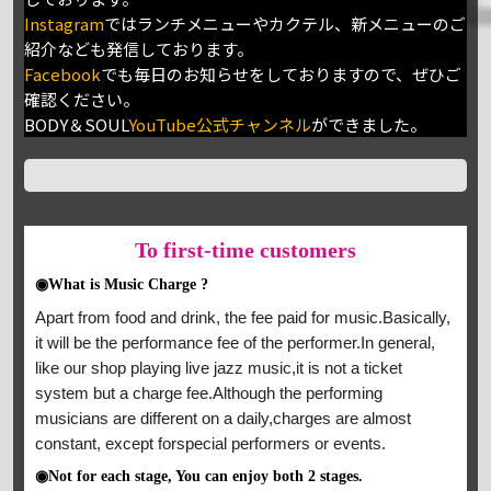
Instagram
ではランチメニューやカクテル、新メニューのご
紹介なども発信しております。
Facebook
でも毎日のお知らせをしておりますので、ぜひご
確認ください。
BODY＆SOUL
YouTube公式チャンネル
ができました。
To
first-time customers
◉What is Music Charge ?
Apart from food and drink, the fee paid for music.Basically,
it will be the performance fee of the performer.In general,
like our shop playing live jazz music,it is not a ticket
system but a charge fee.Although the performing
musicians are different on a daily,charges are almost
constant, except forspecial performers or events.
◉Not for each stage, You can enjoy both 2 stages.