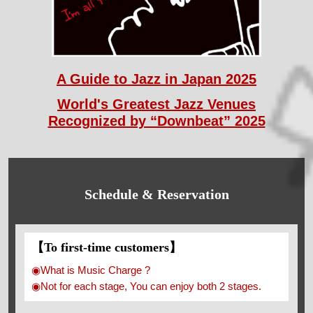
A Guide to Jazz in Japan 2025
World's Greatest Jazz Venues
Recognized by “Downbeat” 2025
Schedule & Reservation
【To first-time customers】
◉What is Music Charge ?
◉Not for each stage, You can enjoy both 2 stages.