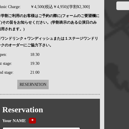
usic Charge:
￥4,500(税込￥4,950)[学割¥2,300]
※学割ご利用のお客様はご予約の際に(フォームのご要望欄に
て)その旨をお知らせください。(学割表示のある公演日のみ
適用されます。)
※ワンドリンク＋ワンディッシュまたは１ステージワンドリ
ンクのオーダーにご協力下さい。
pen:
18:30
st stage:
19:30
nd stage:
21:00
RESERVATION
Reservation
Your NAME
＊