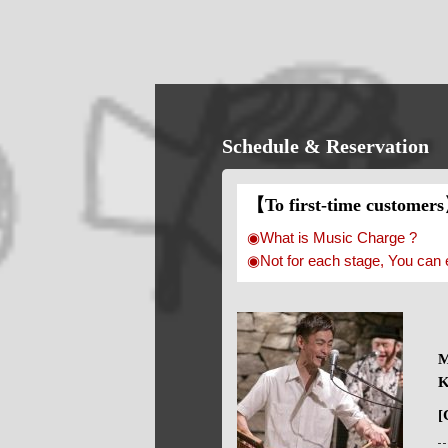
Schedule & Reservation
【To first-time customer
◉What is Music Charge ?
◉Not for each stage, You can 
M
K
[