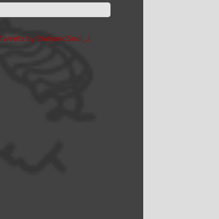
Tweets by BodyandSoul_J