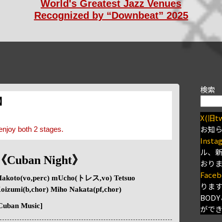
World's Greatest Jazz Venues
Recognized by “Downbeat” 2025
検索
s】
X(旧tw
お知
enjoy both 2 stages.
Insta
ル、
《Cuban Night》
おり
Faceb
akoto(vo,perc) mUcho(トレス,vo) Tetsuo
りま
oizumi(b,chor) Miho Nakata(pf,chor)
BODY
Cuban Music]
がで