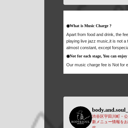
◉What is Music Charge ?
Apart from food and drink, the fee
playing live jazz music,it is not 
almost constant, except forspeci
◉Not for each stage, You can enjoy 
Our music charge fee is Not for 
body.and.soul_
渋谷区宇田川町・公園
新メニュー情報をお
せ。