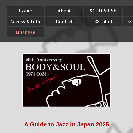
Home
About
SCHD & RSV
Access & Info
Contact
BS label
ラ
Japanese
A Guide to Jazz in Japan 2025