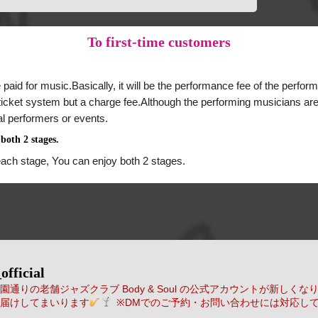
To
first-time customers
 paid for music.Basically, it will be the performance fee of the perform
a ticket system but a charge fee.Although the performing musicians are
al performers or events.
both 2 stages.
each stage, You can enjoy both 2 stages.
official
通りの老舗ジャズクラブ Body & Soul の公式アカウントが新しくな
届けしてまいります
※DMでのご予約・お問い合わせには対応し