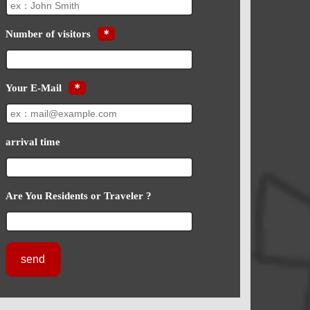
Number of visitors
＊
Your E-Mail
＊
arrival time
Are You Residents or Traveler ?