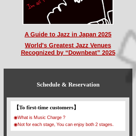
A Guide to Jazz in Japan 2025
World's Greatest Jazz Venues
Recognized by “Downbeat” 2025
Schedule & Reservation
【To first-time customers】
◉What is Music Charge ?
◉Not for each stage, You can enjoy both 2 stages.