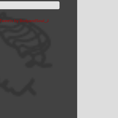
Tweets by BodyandSoul_J