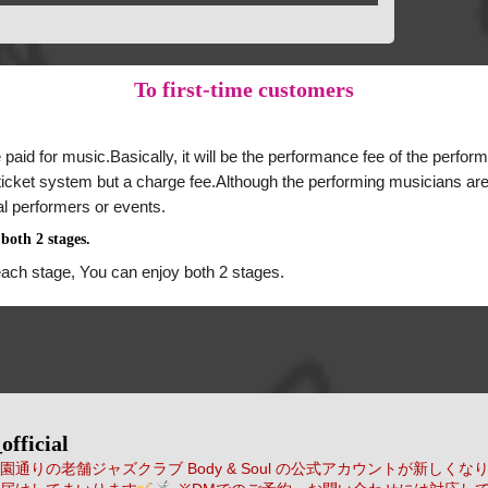
To
first-time customers
 paid for music.Basically, it will be the performance fee of the perform
a ticket system but a charge fee.Although the performing musicians are
al performers or events.
both 2 stages.
each stage, You can enjoy both 2 stages.
official
通りの老舗ジャズクラブ Body & Soul の公式アカウントが新しくな