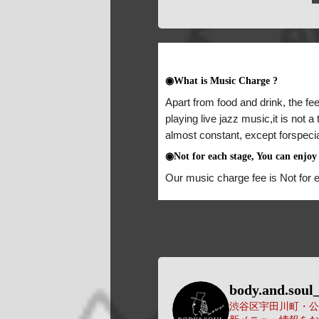
◉What is Music Charge ?
Apart from food and drink, the fee
playing live jazz music,it is not 
almost constant, except forspeci
◉Not for each stage, You can enjoy 
Our music charge fee is Not for 
body.and.soul_
渋谷区宇田川町・公園