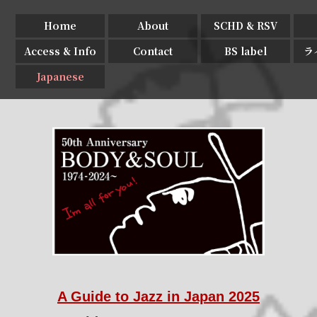
Home
About
SCHD & RSV
Access & Info
Contact
BS label
ラ
Japanese
A Guide to Jazz in Japan 2025