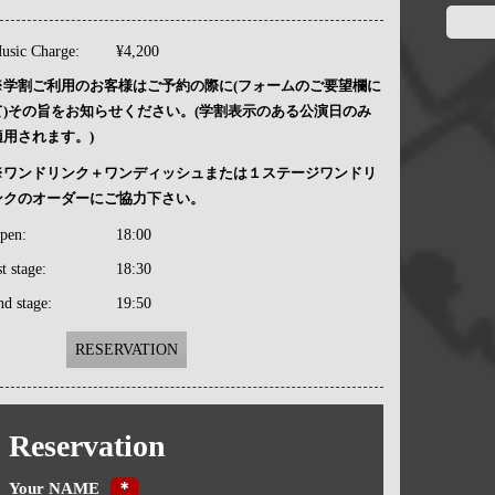
usic Charge:
¥4,200
※学割ご利用のお客様はご予約の際に(フォームのご要望欄に
て)その旨をお知らせください。(学割表示のある公演日のみ
適用されます。)
※ワンドリンク＋ワンディッシュまたは１ステージワンドリ
ンクのオーダーにご協力下さい。
pen:
18:00
st stage:
18:30
nd stage:
19:50
RESERVATION
Reservation
Your NAME
＊