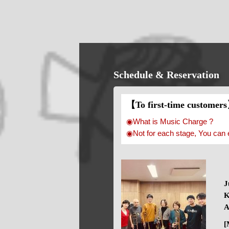
Schedule & Reservation
【To first-time customer
◉What is Music Charge ?
◉Not for each stage, You can 
J
K
A
[