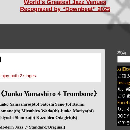
World's Greatest Jazz Venues
Recognized by “Downbeat” 2025
検索
s】
X(旧tw
お知
enjoy both 2 stages.
Insta
ル、
《Junko Yamashiro 4 Trombone》
おり
Faceb
unko Yamashiro(btb) Satoshi Sano(tb) Itsumi
りま
omano(tb) Mitsuhiro Wada(tb) Junko Moriya(pf)
BODY
kiyoshi Shimizu(b) Kazuhiro Odagiri(ds)
がで
Modern Jazz ♫ Standard/Original]