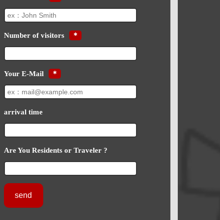
Number of visitors
＊
Your E-Mail
＊
arrival time
Are You Residents or Traveler ?