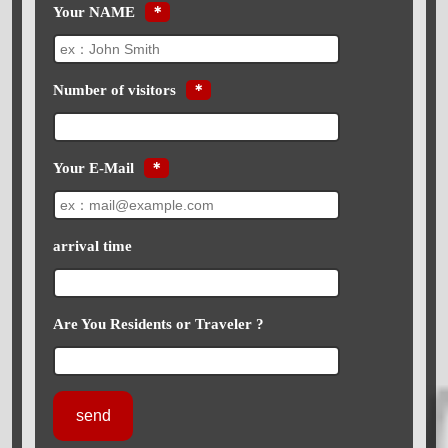
Your NAME
＊
Number of visitors
＊
Your E-Mail
＊
arrival time
Are You Residents or Traveler ?