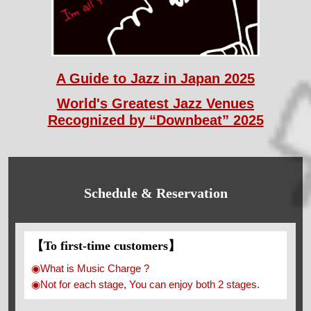
A Guide to Jazz in Japan 2025
World's Greatest Jazz Venues
Recognized by “Downbeat” 2025
Schedule & Reservation
【To first-time customers】
◉What is Music Charge ?
◉Not for each stage, You can enjoy both 2 stages.