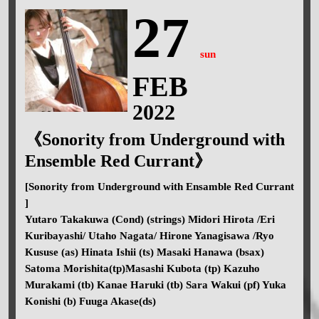
27
sun
FEB
2022
《Sonority from Underground with
Ensemble Red Currant》
[Sonority from Underground with Ensamble Red Currant
]
Yutaro Takakuwa (Cond) (strings) Midori Hirota /Eri
Kuribayashi/ Utaho Nagata/ Hirone Yanagisawa /Ryo
Kususe (as) Hinata Ishii (ts) Masaki Hanawa (bsax)
Satoma Morishita(tp)Masashi Kubota (tp) Kazuho
Murakami (tb) Kanae Haruki (tb) Sara Wakui (pf) Yuka
Konishi (b) Fuuga Akase(ds)