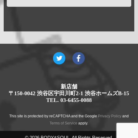
新店舗
〒150-0042 渋谷区宇田川町2-1 渋谷ホームズB-15
TEL. 03-6455-0088
This site is protected by reCAPTCHA and the Google
Privacy Policy
and
Terms of Service
apply.
© 2026 BODY&SOUL. All Rights Reserved.