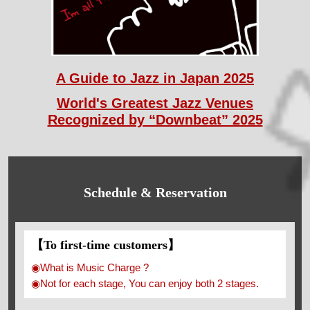
A Guide to Jazz in Japan 2025
World's Greatest Jazz Venues
Recognized by “Downbeat” 2025
Schedule & Reservation
【To first-time customers】
◉What is Music Charge ?
◉Not for each stage, You can enjoy both 2 stages.