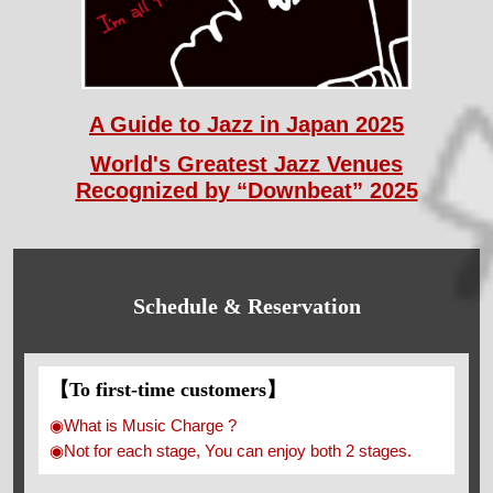
A Guide to Jazz in Japan 2025
World's Greatest Jazz Venues
Recognized by “Downbeat” 2025
Schedule & Reservation
【To first-time customers】
◉What is Music Charge ?
◉Not for each stage, You can enjoy both 2 stages.