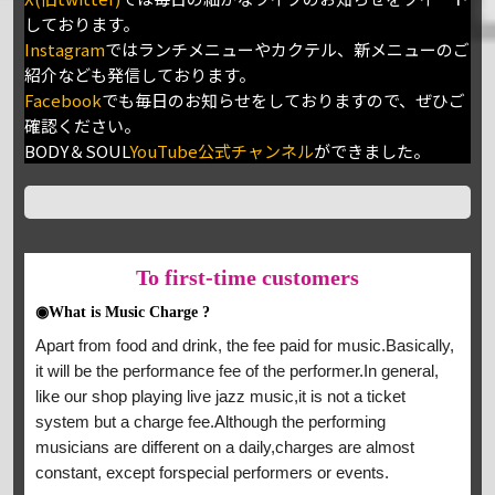
しております。
Instagram
ではランチメニューやカクテル、新メニューのご
紹介なども発信しております。
Facebook
でも毎日のお知らせをしておりますので、ぜひご
確認ください。
BODY＆SOUL
YouTube公式チャンネル
ができました。
To
first-time customers
◉What is Music Charge ?
Apart from food and drink, the fee paid for music.Basically,
it will be the performance fee of the performer.In general,
like our shop playing live jazz music,it is not a ticket
system but a charge fee.Although the performing
musicians are different on a daily,charges are almost
constant, except forspecial performers or events.