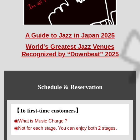
A Guide to Jazz in Japan 2025
World's Greatest Jazz Venues
Recognized by “Downbeat” 2025
Schedule & Reservation
【To first-time customers】
◉What is Music Charge ?
◉Not for each stage, You can enjoy both 2 stages.