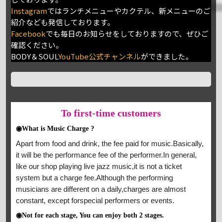
Instagram
ではランチメニューやカクテル、新メニューのご
紹介なども発信しております。
Facebook
でも毎日のお知らせをしておりますので、ぜひご
確認ください。
BODY＆SOUL
YouTube公式チャンネル
ができました。
To
first-time customers
◉What is Music Charge ?
Apart from food and drink, the fee paid for music.Basically,
it will be the performance fee of the performer.In general,
like our shop playing live jazz music,it is not a ticket
system but a charge fee.Although the performing
musicians are different on a daily,charges are almost
constant, except forspecial performers or events.
◉Not for each stage, You can enjoy both 2 stages.