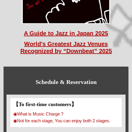
A Guide to Jazz in Japan 2025
World's Greatest Jazz Venues
Recognized by “Downbeat” 2025
Schedule & Reservation
【To first-time customers】
◉What is Music Charge ?
◉Not for each stage, You can enjoy both 2 stages.