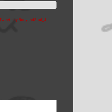
Tweets by BodyandSoul_J