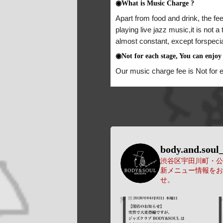
◉What is Music Charge ?
Apart from food and drink, the fee
playing live jazz music,it is not 
almost constant, except forspeci
◉Not for each stage, You can enjoy 
Our music charge fee is Not for 
body.and.soul_
渋谷区宇田川町・公園
新メニュー情報をお
せ。