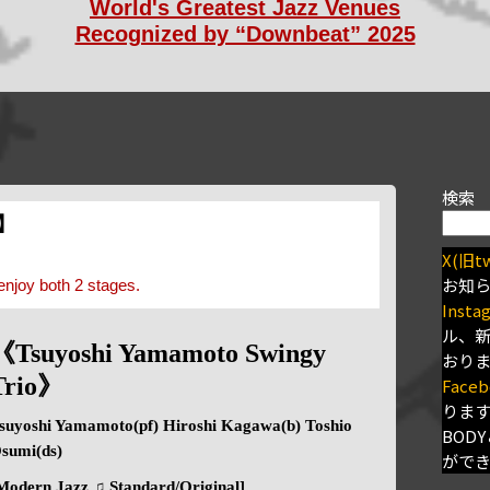
World's Greatest Jazz Venues
Recognized by “Downbeat” 2025
検索
s】
X(旧tw
お知
enjoy both 2 stages.
Insta
ル、
《Tsuyoshi Yamamoto Swingy
おり
Trio》
Faceb
りま
suyoshi Yamamoto(pf) Hiroshi Kagawa(b) Toshio
BODY
sumi(ds)
がで
Modern Jazz ♫ Standard/Original]