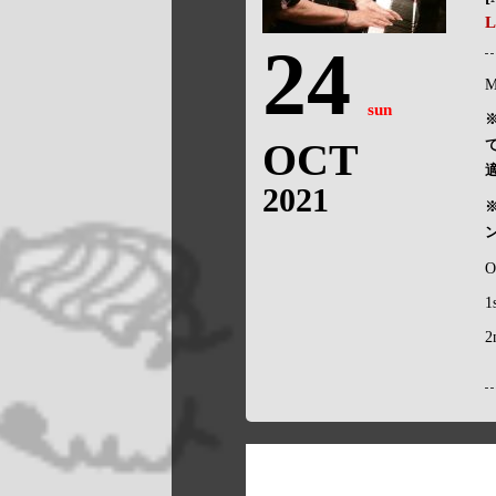
L
24
M
sun
OCT
2021
O
1
2