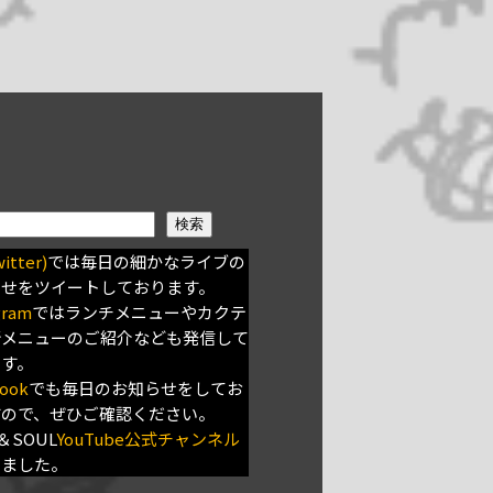
検索
itter)
では毎日の細かなライブの
らせをツイートしております。
gram
ではランチメニューやカクテ
新メニューのご紹介なども発信して
ます。
ook
でも毎日のお知らせをしてお
すので、ぜひご確認ください。
＆SOUL
YouTube公式チャンネル
きました。