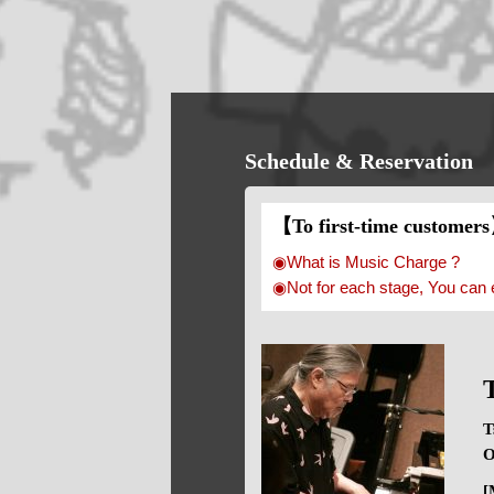
Schedule & Reservation
【To first-time customer
◉What is Music Charge ?
◉Not for each stage, You can 
T
O
[