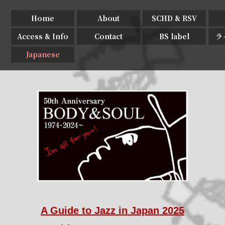
Home
About
SCHD & RSV
Access & Info
Contact
BS label
ラ
Japanese
A Guide to Jazz in Japan 2025