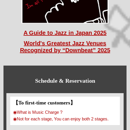
A Guide to Jazz in Japan 2025
World's Greatest Jazz Venues
Recognized by “Downbeat” 2025
Schedule & Reservation
【To first-time customers】
◉What is Music Charge ?
◉Not for each stage, You can enjoy both 2 stages.