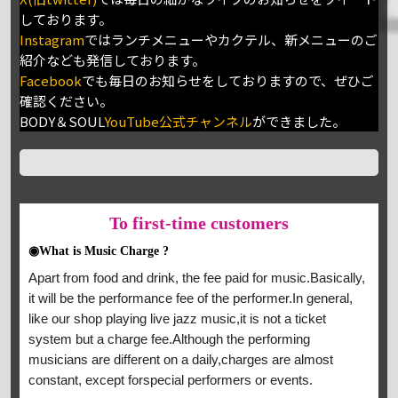
しております。
Instagram
ではランチメニューやカクテル、新メニューのご
紹介なども発信しております。
Facebook
でも毎日のお知らせをしておりますので、ぜひご
確認ください。
BODY＆SOUL
YouTube公式チャンネル
ができました。
To
first-time customers
◉What is Music Charge ?
Apart from food and drink, the fee paid for music.Basically,
it will be the performance fee of the performer.In general,
like our shop playing live jazz music,it is not a ticket
system but a charge fee.Although the performing
musicians are different on a daily,charges are almost
constant, except forspecial performers or events.