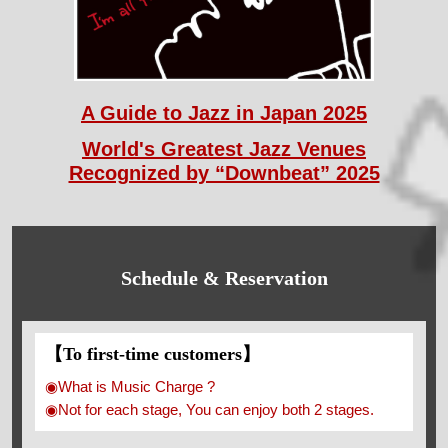
A Guide to Jazz in Japan 2025
World's Greatest Jazz Venues
Recognized by “Downbeat” 2025
Schedule & Reservation
【To first-time customers】
◉What is Music Charge ?
◉Not for each stage, You can enjoy both 2 stages.