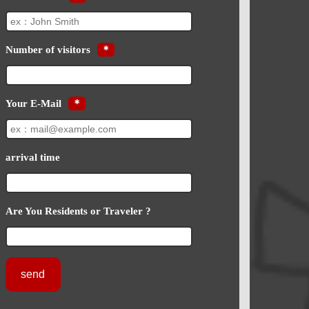
Number of visitors
＊
Your E-Mail
＊
arrival time
Are You Residents or Traveler ?