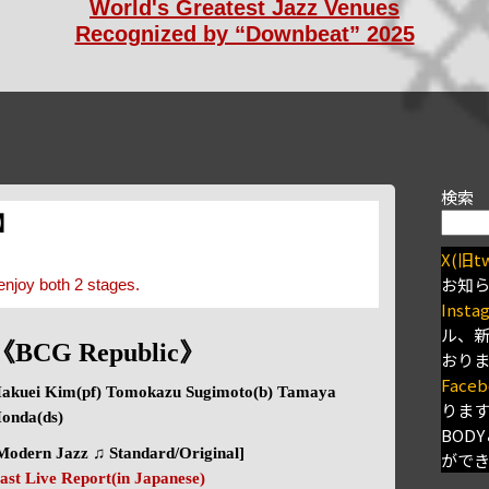
World's Greatest Jazz Venues
Recognized by “Downbeat” 2025
検索
s】
X(旧tw
お知
enjoy both 2 stages.
Insta
ル、
《BCG Republic》
おり
Faceb
akuei Kim(pf) Tomokazu Sugimoto(b) Tamaya
りま
onda(ds)
BODY
Modern Jazz ♫ Standard/Original]
がで
ast Live Report(in Japanese)