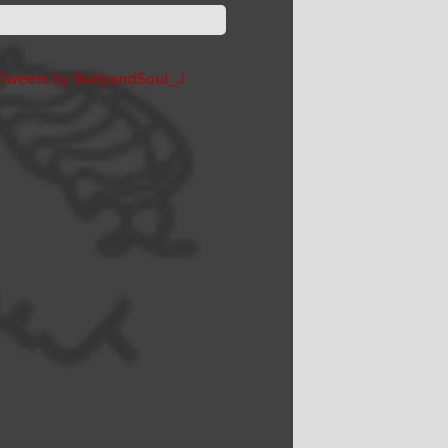
Tweets by BodyandSoul_J