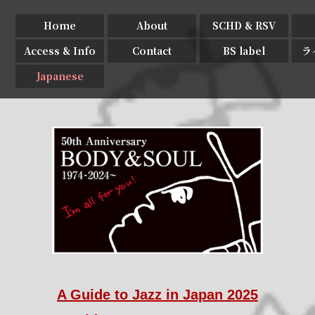
Home
About
SCHD & RSV
Access & Info
Contact
BS label
ラ
Japanese
A Guide to Jazz in Japan 2025