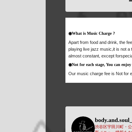
◉What is Music Charge ?
Apart from food and drink, the fee
playing live jazz music,it is not 
almost constant, except forspeci
◉Not for each stage, You can enjoy 
Our music charge fee is Not for 
body.and.soul_
渋谷区宇田川町・公園