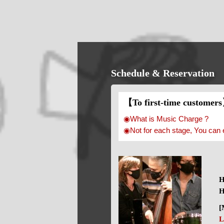
Schedule & Reservation
【To first-time customer
◉What is Music Charge ?
◉Not for each stage, You can 
H
H
[
L