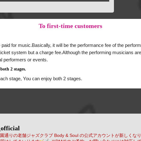
To
first-time customers
 paid for music.Basically, it will be the performance fee of the perform
a ticket system but a charge fee.Although the performing musicians are
al performers or events.
both 2 stages.
each stage, You can enjoy both 2 stages.
official
通りの老舗ジャズクラブ Body & Soul の公式アカウントが新しくな