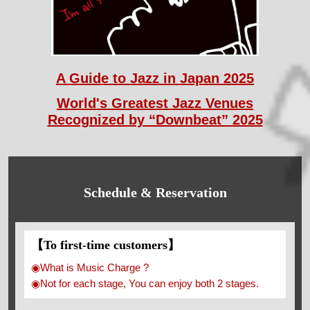
A Guide to Jazz in Japan 2025
World's Greatest Jazz Venues
Recognized by “Downbeat” 2025
Schedule & Reservation
【To first-time customers】
◉What is Music Charge ?
◉Not for each stage, You can enjoy both 2 stages.