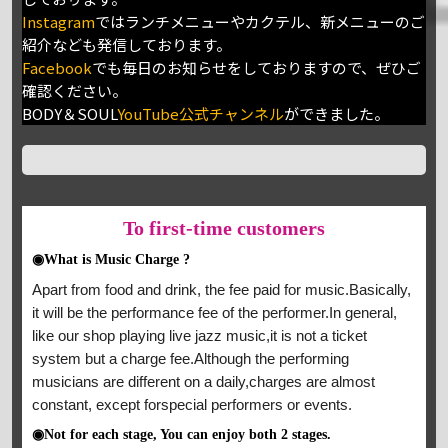
Instagram
ではランチメニューやカクテル、新メニューのご
紹介なども発信しております。
Facebook
でも毎日のお知らせをしておりますので、ぜひご
確認ください。
BODY＆SOUL
YouTube公式チャンネル
ができました。
To
first-time customers
◉What is Music Charge ?
Apart from food and drink, the fee paid for music.Basically,
it will be the performance fee of the performer.In general,
like our shop playing live jazz music,it is not a ticket
system but a charge fee.Although the performing
musicians are different on a daily,charges are almost
constant, except forspecial performers or events.
◉Not for each stage, You can enjoy both 2 stages.