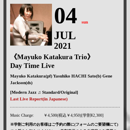
04
sun
JUL
2021
《Mayuko Katakura Trio》
Day Time Live
Mayuko Katakura(pf) Yasuhiko HACHI Sato(b) Gene
Jackson(ds)
[Modern Jazz ♫ Standard/Original]
Last Live Report(in Japanese)
Music Charge:
￥4,500(税込￥4,950)[学割¥2,300]
※学割ご利用のお客様はご予約の際に(フォームのご要望欄にて)