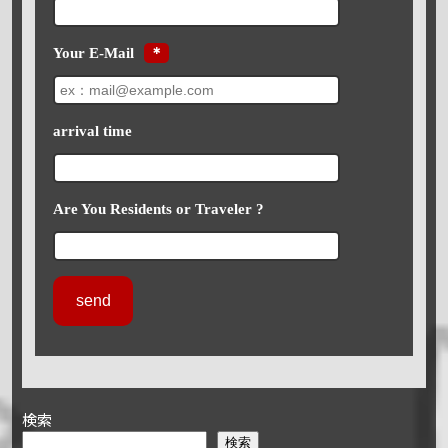
Your E-Mail
＊
arrival time
Are You Residents or Traveler ?
検索
検索