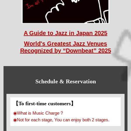
A Guide to Jazz in Japan 2025
World's Greatest Jazz Venues
Recognized by “Downbeat” 2025
Schedule & Reservation
【To first-time customers】
◉What is Music Charge ?
◉Not for each stage, You can enjoy both 2 stages.