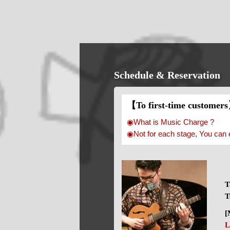
Schedule & Reservation
【To first-time customer
◉What is Music Charge ?
◉Not for each stage, You can 
T
T
[
L