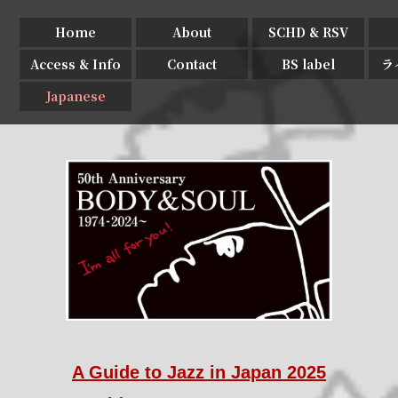
Home
About
SCHD & RSV
Access & Info
Contact
BS label
ラ
Japanese
A Guide to Jazz in Japan 2025