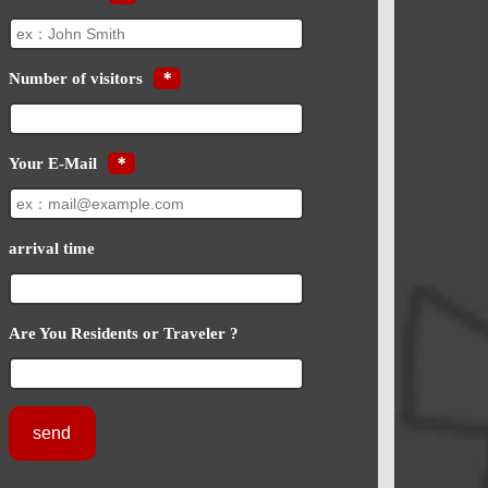
Number of visitors
＊
Your E-Mail
＊
arrival time
Are You Residents or Traveler ?