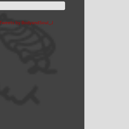
Tweets by BodyandSoul_J