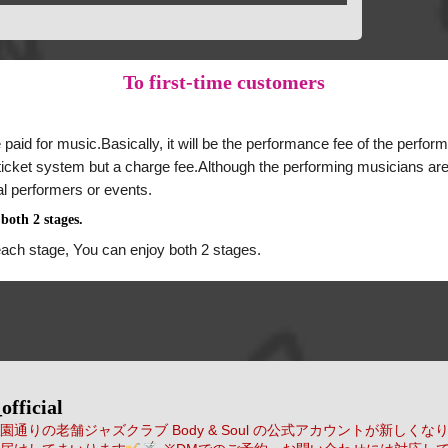
To
first-time customers
 paid for music.Basically, it will be the performance fee of the perform
a ticket system but a charge fee.Although the performing musicians are
al performers or events.
both 2 stages.
each stage, You can enjoy both 2 stages.
official
通りの老舗ジャズクラブ Body & Soul の公式アカウントが新しくな