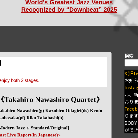
World's Greatest Jazz Venues
Recognized by “Downbeat” 2025
検索
s】
X(旧tw
お知
enjoy both 2 stages.
Insta
ル、
《Takahiro Nawashiro Quartet》
おり
Faceb
akahiro Nawashiro(g) Kazuhiro Odagiri(ds) Kento
りま
subosaka(pf) Riku Takahashi(b)
BODY
Modern Jazz ♫ Standard/Original]
がで
ast Live Report(in Japanese)<