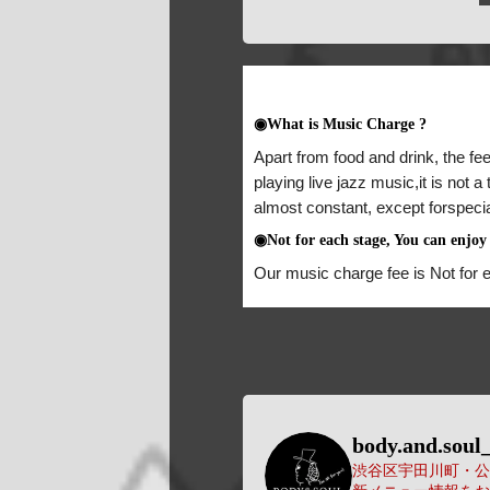
◉What is Music Charge ?
Apart from food and drink, the fee
playing live jazz music,it is not 
almost constant, except forspeci
◉Not for each stage, You can enjoy 
Our music charge fee is Not for 
body.and.soul_
渋谷区宇田川町・公園