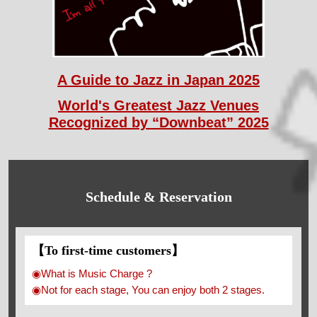
A Guide to Jazz in Japan 2025
World's Greatest Jazz Venues
Recognized by “Downbeat” 2025
Schedule & Reservation
【To first-time customers】
◉What is Music Charge ?
◉Not for each stage, You can enjoy both 2 stages.