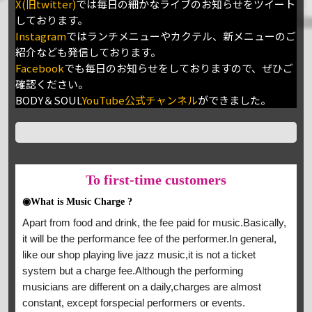
X(旧twitter)
では毎日の細かなライブのお知らせをツイート
しております。
Instagram
ではランチメニューやカクテル、新メニューのご
紹介なども発信しております。
Facebook
でも毎日のお知らせをしておりますので、ぜひご
確認ください。
BODY＆SOUL
YouTube公式チャンネル
ができました。
To
first-time customers
◉What is Music Charge ?
Apart from food and drink, the fee paid for music.Basically,
it will be the performance fee of the performer.In general,
like our shop playing live jazz music,it is not a ticket
system but a charge fee.Although the performing
musicians are different on a daily,charges are almost
constant, except forspecial performers or events.