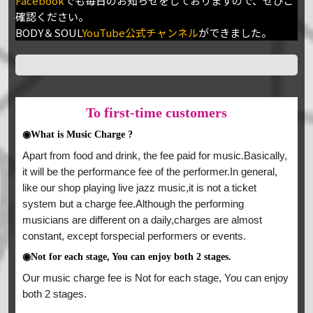
Facebook
でも毎日のお知らせをしておりますので、ぜひご
確認ください。
BODY＆SOUL
YouTube公式チャンネル
ができました。
To
first-time customers
◉What is Music Charge ?
Apart from food and drink, the fee paid for music.Basically,
it will be the performance fee of the performer.In general,
like our shop playing live jazz music,it is not a ticket
system but a charge fee.Although the performing
musicians are different on a daily,charges are almost
constant, except forspecial performers or events.
◉Not for each stage, You can enjoy both 2 stages.
Our music charge fee is Not for each stage, You can enjoy
both 2 stages.