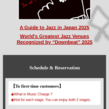
A Guide to Jazz in Japan 2025
World's Greatest Jazz Venues
Recognized by “Downbeat” 2025
Schedule & Reservation
【To first-time customers】
◉What is Music Charge ?
◉Not for each stage, You can enjoy both 2 stages.