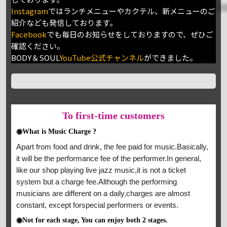
Instagram
ではランチメニューやカクテル、新メニューのご
紹介なども発信しております。
Facebook
でも毎日のお知らせをしておりますので、ぜひご
確認ください。
BODY＆SOUL
YouTube公式チャンネル
ができました。
To
first-time customers
◉What is Music Charge ?
Apart from food and drink, the fee paid for music.Basically,
it will be the performance fee of the performer.In general,
like our shop playing live jazz music,it is not a ticket
system but a charge fee.Although the performing
musicians are different on a daily,charges are almost
constant, except forspecial performers or events.
◉Not for each stage, You can enjoy both 2 stages.