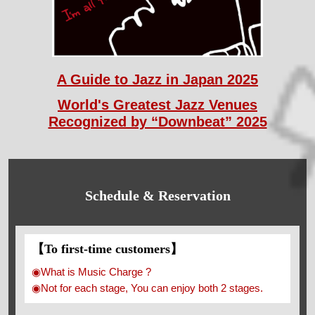
A Guide to Jazz in Japan 2025
World's Greatest Jazz Venues
Recognized by “Downbeat” 2025
Schedule & Reservation
【To first-time customers】
◉What is Music Charge ?
◉Not for each stage, You can enjoy both 2 stages.