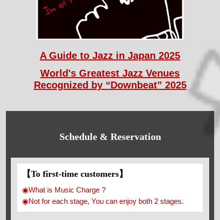
A Guide to Jazz in Japan 2025
World's Greatest Jazz Venues
Recognized by “Downbeat” 2025
Schedule & Reservation
【To first-time customers】
◉What is Music Charge ?
◉Not for each stage, You can enjoy both 2 stages.