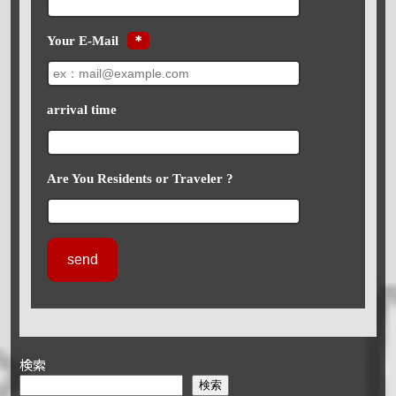
Your E-Mail
＊
arrival time
Are You Residents or Traveler ?
検索
検索