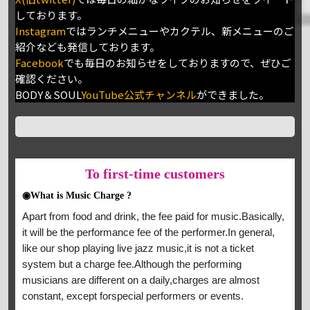
しております。
Instagram
ではランチメニューやカクテル、新メニューのご
紹介なども発信しております。
Facebook
でも毎日のお知らせをしておりますので、ぜひご
確認ください。
BODY＆SOUL
YouTube公式チャンネル
ができました。
To
first-time customers
◉What is Music Charge ?
Apart from food and drink, the fee paid for music.Basically,
it will be the performance fee of the performer.In general,
like our shop playing live jazz music,it is not a ticket
system but a charge fee.Although the performing
musicians are different on a daily,charges are almost
constant, except forspecial performers or events.