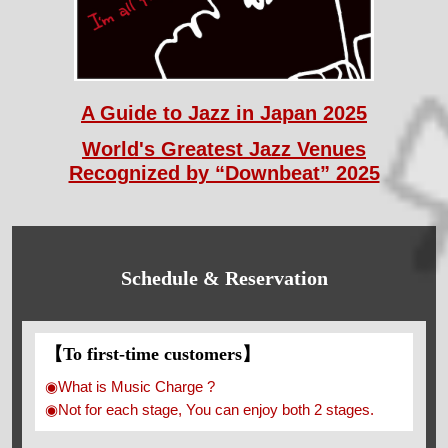
A Guide to Jazz in Japan 2025
World's Greatest Jazz Venues
Recognized by “Downbeat” 2025
Schedule & Reservation
【To first-time customers】
◉What is Music Charge ?
◉Not for each stage, You can enjoy both 2 stages.