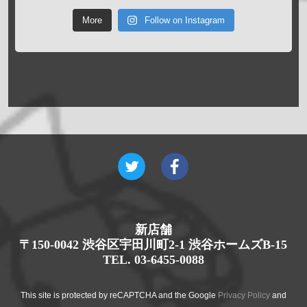
More
Follow on Instagram
新店舗
〒150-0042 渋谷区宇田川町2-1 渋谷ホームズB-15
TEL. 03-6455-0088
This site is protected by reCAPTCHA and the Google
Privacy Policy
and