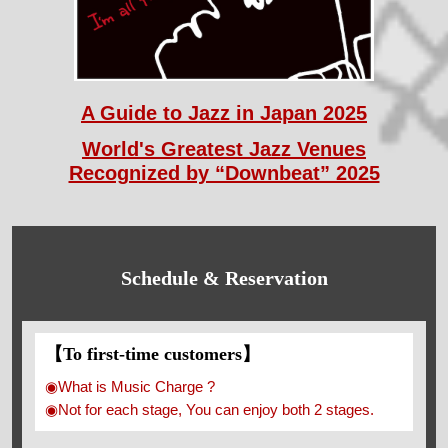
A Guide to Jazz in Japan 2025
World's Greatest Jazz Venues
Recognized by “Downbeat” 2025
Schedule & Reservation
【To first-time customers】
◉What is Music Charge ?
◉Not for each stage, You can enjoy both 2 stages.