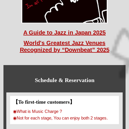
A Guide to Jazz in Japan 2025
World's Greatest Jazz Venues
Recognized by “Downbeat” 2025
Schedule & Reservation
【To first-time customers】
◉What is Music Charge ?
◉Not for each stage, You can enjoy both 2 stages.