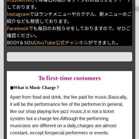
しております。
Instagram
ではランチメニューやカクテル、新メニューのご
紹介なども発信しております。
Facebook
でも毎日のお知らせをしておりますので、ぜひご
確認ください。
BODY＆SOUL
YouTube公式チャンネル
ができました。
To
first-time customers
◉What is Music Charge ?
Apart from food and drink, the fee paid for music.Basically,
it will be the performance fee of the performer.In general,
like our shop playing live jazz music,it is not a ticket
system but a charge fee.Although the performing
musicians are different on a daily,charges are almost
constant, except forspecial performers or events.