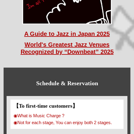
A Guide to Jazz in Japan 2025
World's Greatest Jazz Venues
Recognized by “Downbeat” 2025
Schedule & Reservation
【To first-time customers】
◉What is Music Charge ?
◉Not for each stage, You can enjoy both 2 stages.