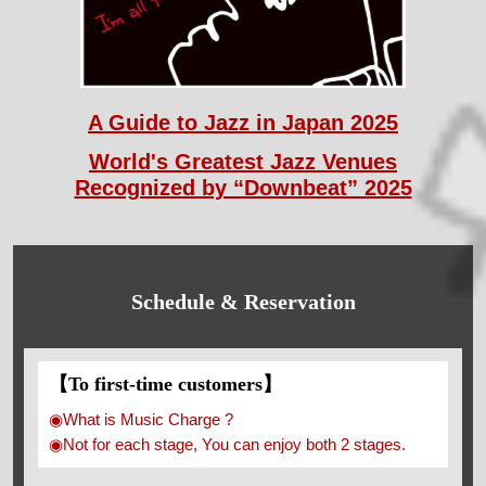
A Guide to Jazz in Japan 2025
World's Greatest Jazz Venues
Recognized by “Downbeat” 2025
Schedule & Reservation
【To first-time customers】
◉What is Music Charge ?
◉Not for each stage, You can enjoy both 2 stages.