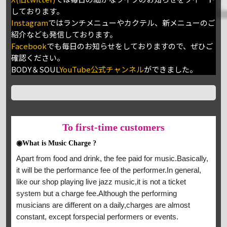
しております。
Instagram
ではランチメニューやカクテル、新メニューのご
紹介なども発信しております。
Facebook
でも毎日のお知らせをしておりますので、ぜひご
確認ください。
BODY＆SOUL
YouTube公式チャンネル
ができました。
To
first-time customers
◉What is Music Charge ?
Apart from food and drink, the fee paid for music.Basically,
it will be the performance fee of the performer.In general,
like our shop playing live jazz music,it is not a ticket
system but a charge fee.Although the performing
musicians are different on a daily,charges are almost
constant, except forspecial performers or events.