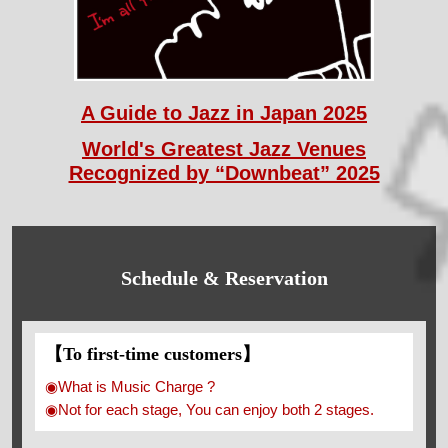
A Guide to Jazz in Japan 2025
World's Greatest Jazz Venues
Recognized by “Downbeat” 2025
Schedule & Reservation
【To first-time customers】
◉What is Music Charge ?
◉Not for each stage, You can enjoy both 2 stages.