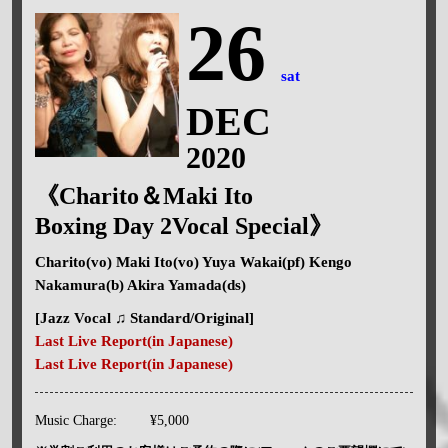
26
sat
DEC
2020
《Charito＆Maki Ito
Boxing Day 2Vocal Special》
Charito(vo) Maki Ito(vo) Yuya Wakai(pf) Kengo
Nakamura(b) Akira Yamada(ds)
[Jazz Vocal ♫ Standard/Original]
Last Live Report(in Japanese)
Last Live Report(in Japanese)
Music Charge:
¥5,000