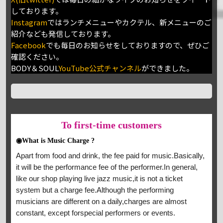
しております。
Instagram
ではランチメニューやカクテル、新メニューのご
紹介なども発信しております。
Facebook
でも毎日のお知らせをしておりますので、ぜひご
確認ください。
BODY＆SOUL
YouTube公式チャンネル
ができました。
To
first-time customers
◉What is Music Charge ?
Apart from food and drink, the fee paid for music.Basically,
it will be the performance fee of the performer.In general,
like our shop playing live jazz music,it is not a ticket
system but a charge fee.Although the performing
musicians are different on a daily,charges are almost
constant, except forspecial performers or events.