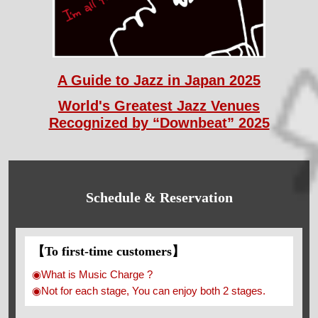
A Guide to Jazz in Japan 2025
World's Greatest Jazz Venues
Recognized by “Downbeat” 2025
Schedule & Reservation
【To first-time customers】
◉What is Music Charge ?
◉Not for each stage, You can enjoy both 2 stages.