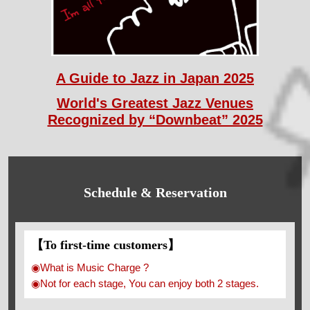
A Guide to Jazz in Japan 2025
World's Greatest Jazz Venues
Recognized by “Downbeat” 2025
Schedule & Reservation
【To first-time customers】
◉What is Music Charge ?
◉Not for each stage, You can enjoy both 2 stages.