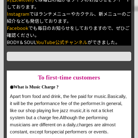
しております。
Instagram
ではランチメニューやカクテル、新メニューのご
紹介なども発信しております。
Facebook
でも毎日のお知らせをしておりますので、ぜひご
確認ください。
BODY＆SOUL
YouTube公式チャンネル
ができました。
To
first-time customers
◉What is Music Charge ?
Apart from food and drink, the fee paid for music.Basically,
it will be the performance fee of the performer.In general,
like our shop playing live jazz music,it is not a ticket
system but a charge fee.Although the performing
musicians are different on a daily,charges are almost
constant, except forspecial performers or events.