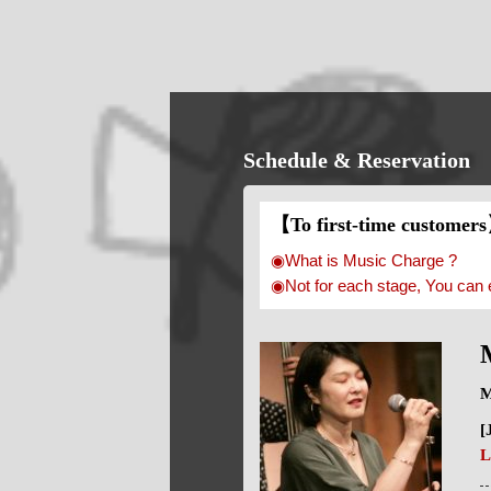
Schedule & Reservation
【To first-time customer
◉What is Music Charge ?
◉Not for each stage, You can 
M
[
L