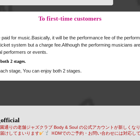
To
first-time customers
 paid for music.Basically, it will be the performance fee of the perform
a ticket system but a charge fee.Although the performing musicians are
al performers or events.
both 2 stages.
each stage, You can enjoy both 2 stages.
official
通りの老舗ジャズクラブ Body & Soul の公式アカウントが新しくな
届けしてまいります
※DMでのご予約・お問い合わせには対応し