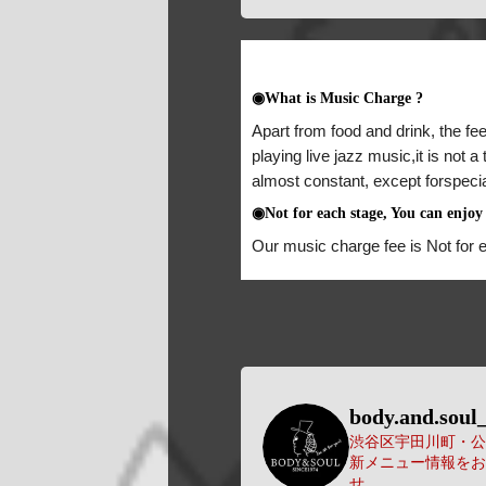
◉What is Music Charge ?
Apart from food and drink, the fee
playing live jazz music,it is not 
almost constant, except forspeci
◉Not for each stage, You can enjoy 
Our music charge fee is Not for 
body.and.soul_
渋谷区宇田川町・公園
新メニュー情報をお
せ。