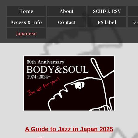
Home
About
SCHD & RSV
Access & Info
Contact
BS label
ラ
Japanese
A Guide to Jazz in Japan 2025