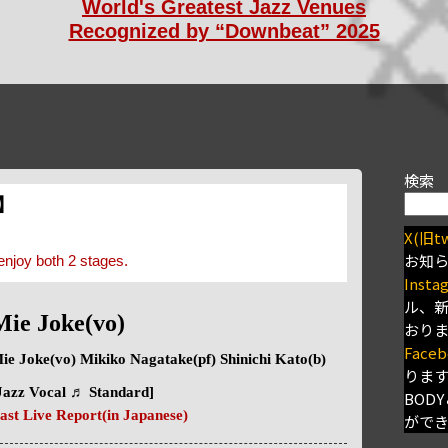
World's Greatest Jazz Venues
Recognized by “Downbeat” 2025
検索
s】
X(旧tw
お知
enjoy both 2 stages.
Insta
ル、
Mie Joke(vo)
おり
Faceb
ie Joke(vo) Mikiko Nagatake(pf) Shinichi Kato(b)
りま
Jazz Vocal ♬ Standard]
BODY
ast Live Report(in Japanese)
がで