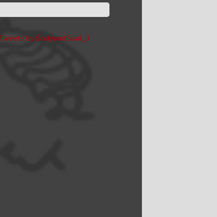
Tweets by BodyandSoul_J