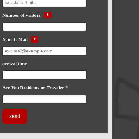
Number of visitors
＊
Your E-Mail
＊
arrival time
Are You Residents or Traveler ?