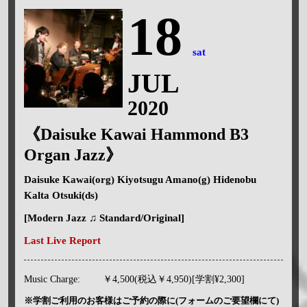
18
sat
JUL
2020
《Daisuke Kawai Hammond B3
Organ Jazz》
Daisuke Kawai(org) Kiyotsugu Amano(g) Hidenobu
Kalta Otsuki(ds)
[Modern Jazz ♫ Standard/Original]
Last Live Report
Music Charge:
￥4,500(税込￥4,950)[学割¥2,300]
※学割ご利用のお客様はご予約の際に(フォームのご要望欄にて)