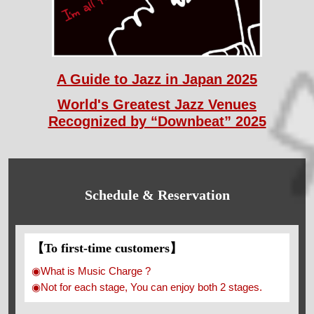
A Guide to Jazz in Japan 2025
World's Greatest Jazz Venues
Recognized by “Downbeat” 2025
Schedule & Reservation
【To first-time customers】
◉What is Music Charge ?
◉Not for each stage, You can enjoy both 2 stages.