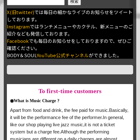
検索
X(旧twitter)
では毎日の細かなライブのお知らせをツイート
しております。
Instagram
ではランチメニューやカクテル、新メニューのご
紹介なども発信しております。
Facebook
でも毎日のお知らせをしておりますので、ぜひご
確認ください。
BODY＆SOUL
YouTube公式チャンネル
ができました。
To
first-time customers
◉What is Music Charge ?
Apart from food and drink, the fee paid for music.Basically,
it will be the performance fee of the performer.In general,
like our shop playing live jazz music,it is not a ticket
system but a charge fee.Although the performing
musicians are different on a daily,charges are almost