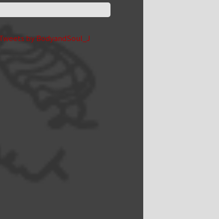
Tweets by BodyandSoul_J