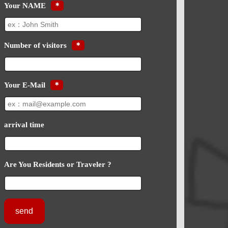
Your NAME
＊
Number of visitors
＊
Your E-Mail
＊
arrival time
Are You Residents or Traveler ?