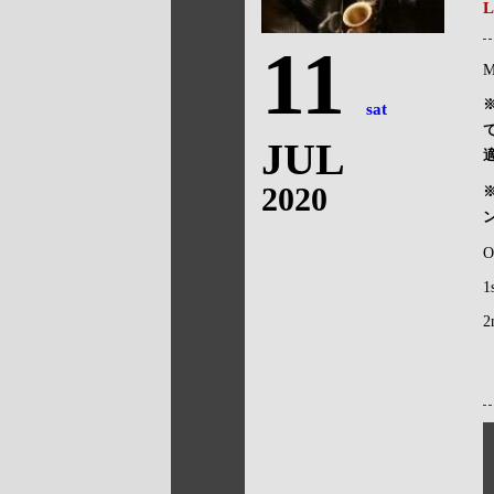
L
11
M
sat
JUL
2020
O
1
2