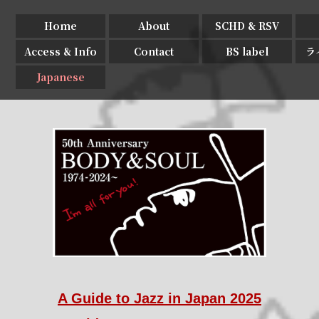
Home
About
SCHD & RSV
Access & Info
Contact
BS label
ラ
Japanese
A Guide to Jazz in Japan 2025