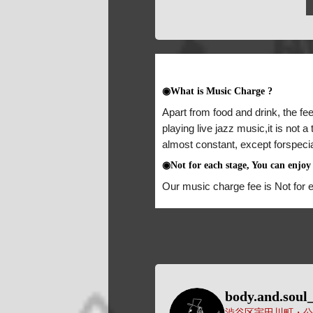
◉What is Music Charge ?
Apart from food and drink, the fee
playing live jazz music,it is not 
almost constant, except forspeci
◉Not for each stage, You can enjoy 
Our music charge fee is Not for 
body.and.soul_
渋谷区宇田川町・公園