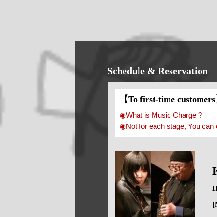
Schedule & Reservation
【To first-time customer
◉What is Music Charge ?
◉Not for each stage, You can 
H
[