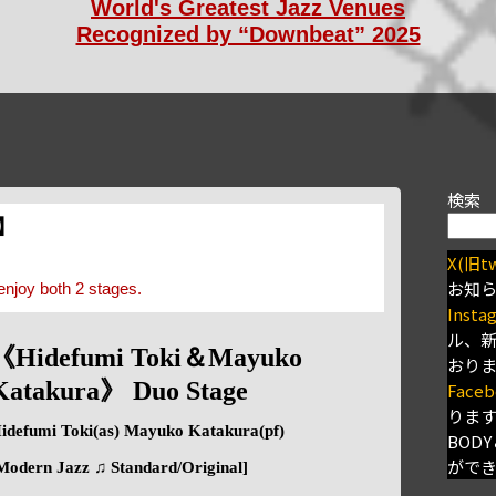
World's Greatest Jazz Venues
Recognized by “Downbeat” 2025
検索
s】
X(旧tw
お知
enjoy both 2 stages.
Insta
ル、
《Hidefumi Toki＆Mayuko
おり
Katakura》 Duo Stage
Faceb
りま
idefumi Toki(as) Mayuko Katakura(pf)
BODY
がで
Modern Jazz ♫ Standard/Original]