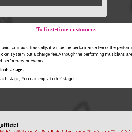
To
first-time customers
 paid for music.Basically, it will be the performance fee of the perform
a ticket system but a charge fee.Although the performing musicians are
al performers or events.
both 2 stages.
each stage, You can enjoy both 2 stages.
official
通りの老舗ジャズクラブ Body & Soul の公式アカウントが新しくな