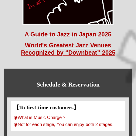
A Guide to Jazz in Japan 2025
World's Greatest Jazz Venues
Recognized by “Downbeat” 2025
Schedule & Reservation
【To first-time customers】
◉What is Music Charge ?
◉Not for each stage, You can enjoy both 2 stages.