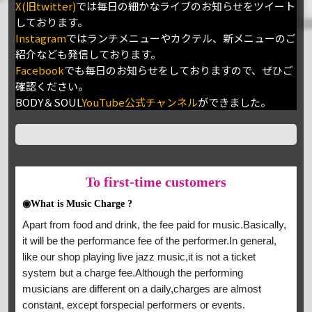
X(旧twitter)
では毎日の細かなライブのお知らせをツイート
しております。
Instagram
ではランチメニューやカクテル、新メニューのご
紹介なども発信しております。
Facebook
でも毎日のお知らせをしておりますので、ぜひご
確認ください。
BODY＆SOUL
YouTube公式チャンネル
ができました。
To
first-time customers
◉What is Music Charge ?
Apart from food and drink, the fee paid for music.Basically,
it will be the performance fee of the performer.In general,
like our shop playing live jazz music,it is not a ticket
system but a charge fee.Although the performing
musicians are different on a daily,charges are almost
constant, except forspecial performers or events.