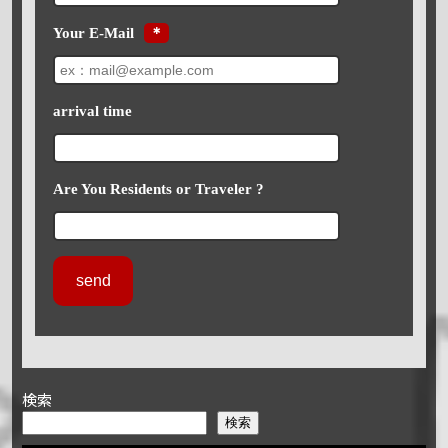
Your E-Mail
＊
arrival time
Are You Residents or Traveler ?
検索
検索