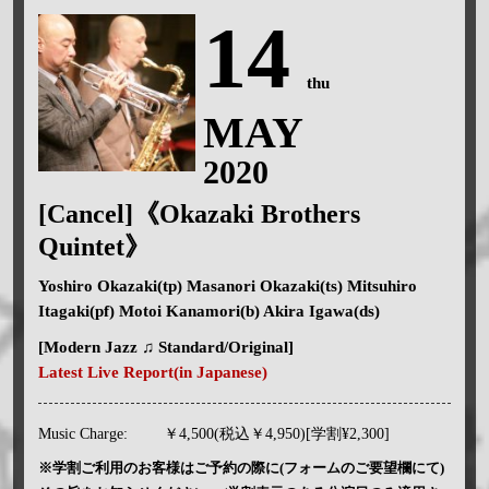
14
thu
MAY
2020
[Cancel]《Okazaki Brothers
Quintet》
Yoshiro Okazaki(tp) Masanori Okazaki(ts) Mitsuhiro
Itagaki(pf) Motoi Kanamori(b) Akira Igawa(ds)
[Modern Jazz ♫ Standard/Original]
Latest Live Report(in Japanese)
Music Charge:
￥4,500(税込￥4,950)[学割¥2,300]
※学割ご利用のお客様はご予約の際に(フォームのご要望欄にて)