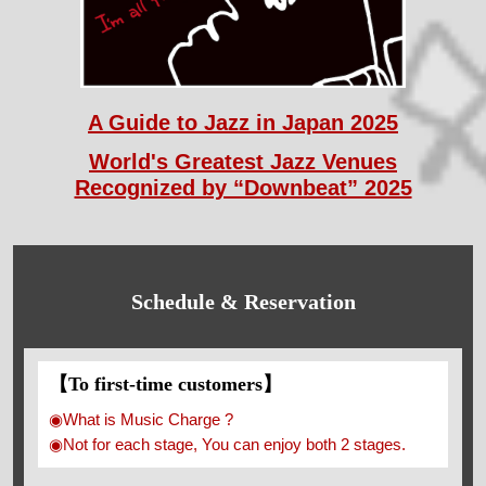
A Guide to Jazz in Japan 2025
World's Greatest Jazz Venues
Recognized by “Downbeat” 2025
Schedule & Reservation
【To first-time customers】
◉What is Music Charge ?
◉Not for each stage, You can enjoy both 2 stages.