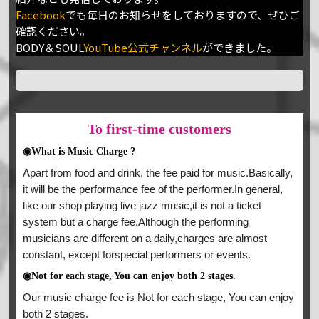
Facebook
でも毎日のお知らせをしておりますので、ぜひご
確認ください。
BODY＆SOUL
YouTube公式チャンネル
ができました。
To
first-time customers
◉What is Music Charge ?
Apart from food and drink, the fee paid for music.Basically,
it will be the performance fee of the performer.In general,
like our shop playing live jazz music,it is not a ticket
system but a charge fee.Although the performing
musicians are different on a daily,charges are almost
constant, except forspecial performers or events.
◉Not for each stage, You can enjoy both 2 stages.
Our music charge fee is Not for each stage, You can enjoy
both 2 stages.