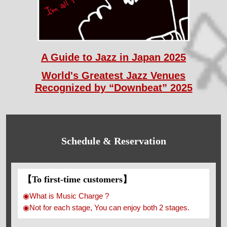
A Guide to Jazz in Japan 2025
World's Greatest Jazz Venues
Recognized by “Downbeat” 2025
Schedule & Reservation
【To first-time customers】
◉What is Music Charge ?
◉Not for each stage, You can enjoy both 2 stages.