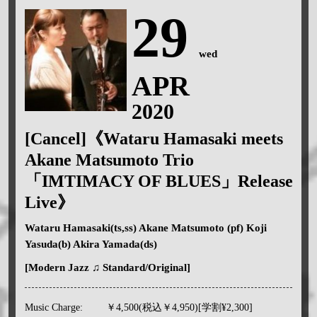
29
wed
APR
2020
[Cancel]《Wataru Hamasaki meets
Akane Matsumoto Trio
「IMTIMACY OF BLUES」Release
Live》
Wataru Hamasaki(ts,ss) Akane Matsumoto (pf) Koji
Yasuda(b) Akira Yamada(ds)
[Modern Jazz
♫
Standard/Original]
Music Charge:
￥4,500(税込￥4,950)[学割¥2,300]