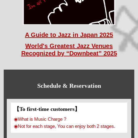
A Guide to Jazz in Japan 2025
World's Greatest Jazz Venues
Recognized by “Downbeat” 2025
Schedule & Reservation
【To first-time customers】
◉What is Music Charge ?
◉Not for each stage, You can enjoy both 2 stages.