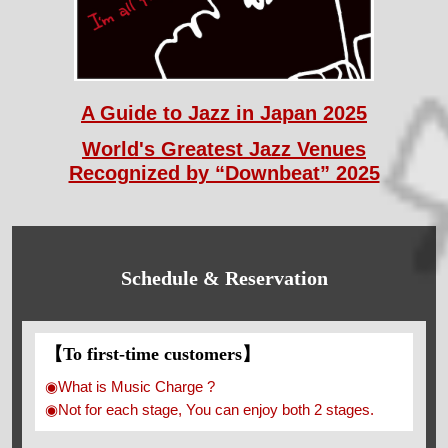
A Guide to Jazz in Japan 2025
World's Greatest Jazz Venues
Recognized by “Downbeat” 2025
Schedule & Reservation
【To first-time customers】
◉What is Music Charge ?
◉Not for each stage, You can enjoy both 2 stages.