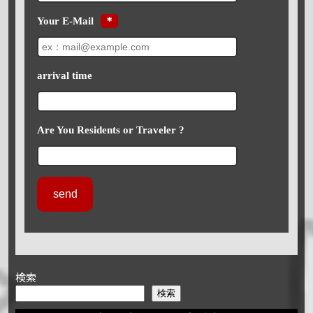
Your E-Mail
＊
arrival time
Are You Residents or Traveler ?
検索
検索