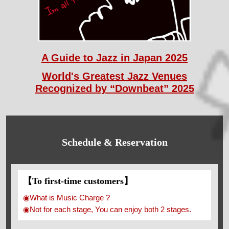
A Guide to Jazz in Japan 2025
World's Greatest Jazz Venues
Recognized by “Downbeat” 2025
Schedule & Reservation
【To first-time customers】
◉What is Music Charge ?
◉Not for each stage, You can enjoy both 2 stages.