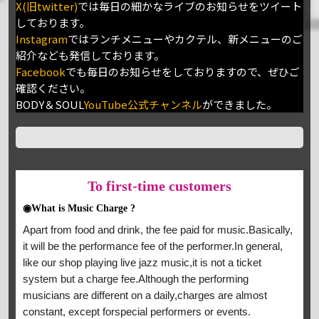
X(旧twitter)
では毎日の細かなライブのお知らせをツイート
しております。
Instagram
ではランチメニューやカクテル、新メニューのご
紹介なども発信しております。
Facebook
でも毎日のお知らせをしておりますので、ぜひご
確認ください。
BODY＆SOUL
YouTube公式チャンネル
ができました。
To
first-time customers
◉What is Music Charge ?
Apart from food and drink, the fee paid for music.Basically,
it will be the performance fee of the performer.In general,
like our shop playing live jazz music,it is not a ticket
system but a charge fee.Although the performing
musicians are different on a daily,charges are almost
constant, except forspecial performers or events.