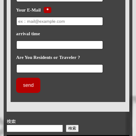
Your E-Mail
＊
arrival time
Are You Residents or Traveler ?
検索
検索