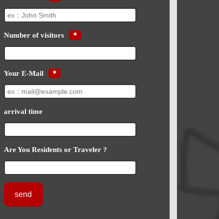
Number of visitors
＊
Your E-Mail
＊
arrival time
Are You Residents or Traveler ?