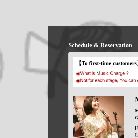
Schedule & Reservation
【To first-time customer
◉What is Music Charge ?
◉Not for each stage, You can 
M
G
[
L