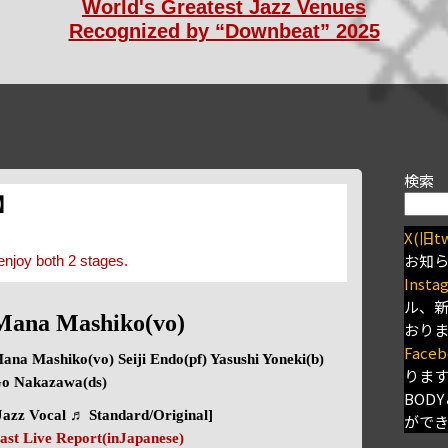
World's Greatest Jazz Venues
Recognized by “Downbeat” 2025
検索
s】
X(旧tw
お知
enjoy both 2 stages.
Insta
ル、
Mana Mashiko(vo)
おり
Faceb
ana Mashiko(vo) Seiji Endo(pf) Yasushi Yoneki(b)
りま
o Nakazawa(ds)
BODY
Jazz Vocal ♬ Standard/Original]
がで
ast Live Report(inJapanese)