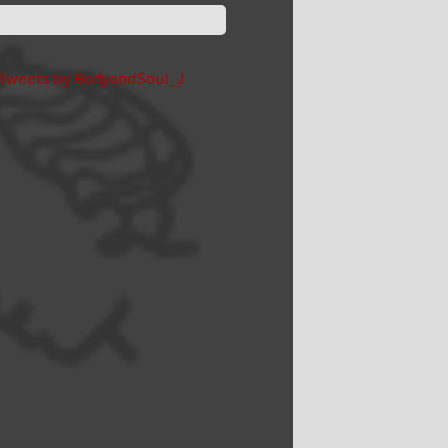
Tweets by BodyandSoul_J