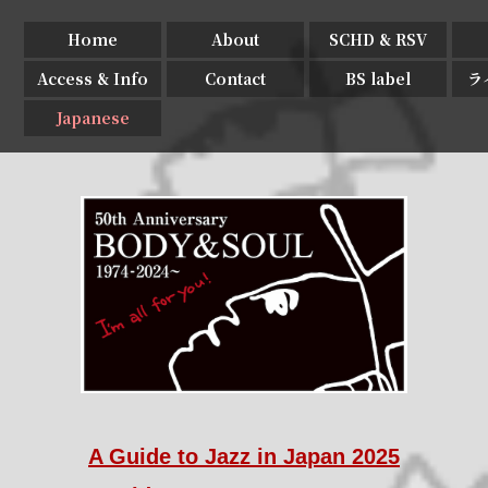
Home
About
SCHD & RSV
Access & Info
Contact
BS label
ラ
Japanese
A Guide to Jazz in Japan 2025