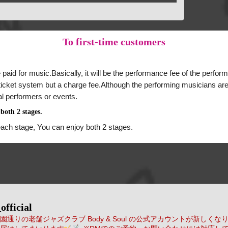
To
first-time customers
 paid for music.Basically, it will be the performance fee of the perform
a ticket system but a charge fee.Although the performing musicians are
al performers or events.
both 2 stages.
each stage, You can enjoy both 2 stages.
official
通りの老舗ジャズクラブ Body & Soul の公式アカウントが新しくな