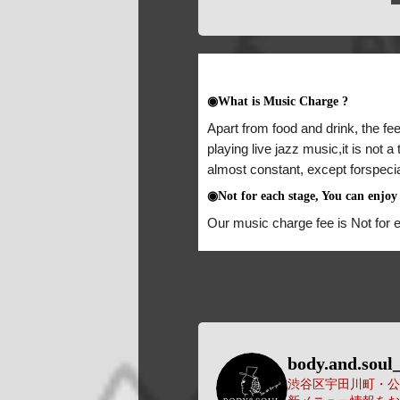
◉What is Music Charge ?
Apart from food and drink, the fee
playing live jazz music,it is not 
almost constant, except forspeci
◉Not for each stage, You can enjoy 
Our music charge fee is Not for 
body.and.soul_
渋谷区宇田川町・公園