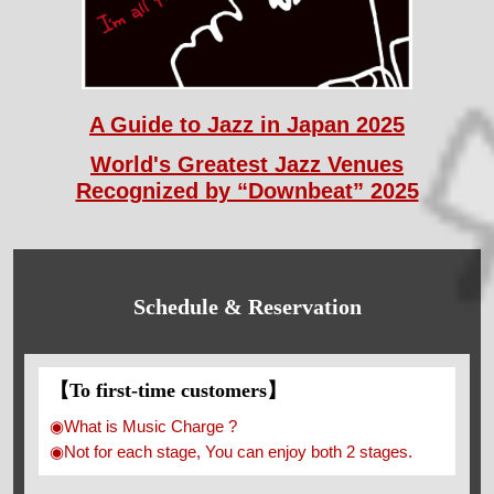
A Guide to Jazz in Japan 2025
World's Greatest Jazz Venues
Recognized by “Downbeat” 2025
Schedule & Reservation
【To first-time customers】
◉What is Music Charge ?
◉Not for each stage, You can enjoy both 2 stages.