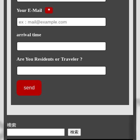
Your E-Mail
＊
arrival time
Are You Residents or Traveler ?
検索
検索