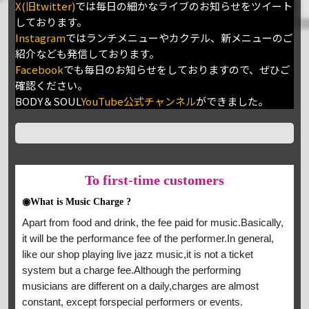
X(旧twitter)
では毎日の細かなライブのお知らせをツイート
しております。
Instagram
ではランチメニューやカクテル、新メニューのご
紹介なども発信しております。
Facebook
でも毎日のお知らせをしておりますので、ぜひご
確認ください。
BODY＆SOUL
YouTube公式チャンネル
ができました。
To
first-time customers
◉What is Music Charge ?
Apart from food and drink, the fee paid for music.Basically,
it will be the performance fee of the performer.In general,
like our shop playing live jazz music,it is not a ticket
system but a charge fee.Although the performing
musicians are different on a daily,charges are almost
constant, except forspecial performers or events.