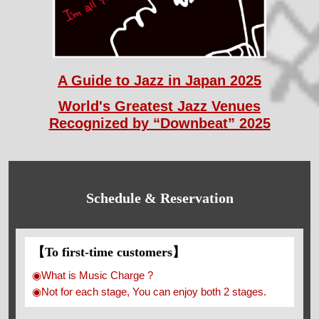
A Guide to Jazz in Japan 2025
World's Greatest Jazz Venues
Recognized by “Downbeat” 2025
Schedule & Reservation
【To first-time customers】
◉What is Music Charge ?
◉Not for each stage, You can enjoy both 2 stages.