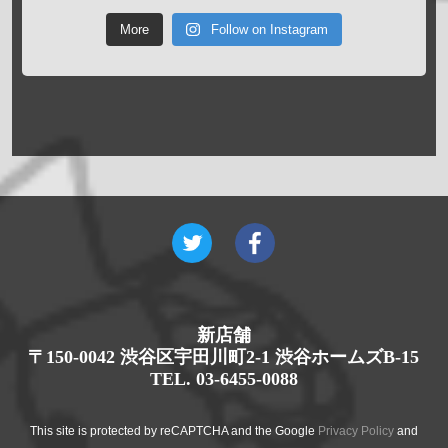
More
Follow on Instagram
新店舗
〒150-0042 渋谷区宇田川町2-1 渋谷ホームズB-15
TEL. 03-6455-0088
This site is protected by reCAPTCHA and the Google
Privacy Policy
and