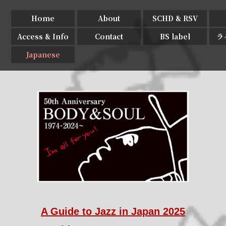
Home
About
SCHD & RSV
Access & Info
Contact
BS label
ラ
Japanese
A Guide to Jazz in Japan 2025