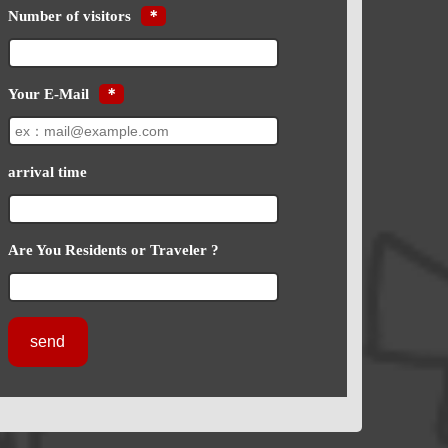
Number of visitors
＊
Your E-Mail
＊
arrival time
Are You Residents or Traveler ?