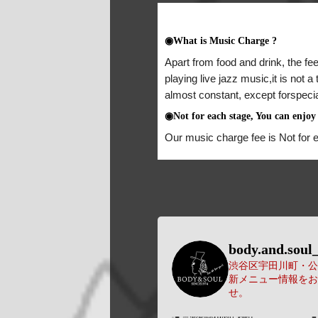
◉What is Music Charge ?
Apart from food and drink, the fee
playing live jazz music,it is not 
almost constant, except forspeci
◉Not for each stage, You can enjoy 
Our music charge fee is Not for 
body.and.soul_
渋谷区宇田川町・公園
新メニュー情報をお
せ。