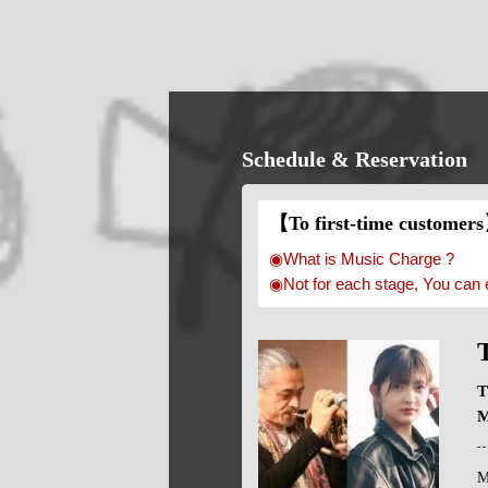
Schedule & Reservation
【To first-time customer
◉What is Music Charge ?
◉Not for each stage, You can 
T
M
M