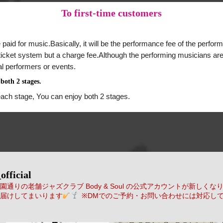
To
first-time customers
 paid for music.Basically, it will be the performance fee of the perform
a ticket system but a charge fee.Although the performing musicians are
al performers or events.
both 2 stages.
each stage, You can enjoy both 2 stages.
official
通りの老舗ジャズクラブ Body & Soul の公式アカウントが新しくな
届けしてまいります
※DMでのご予約・お問い合わせには対応し