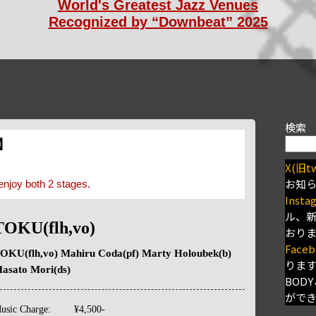
World's Greatest Jazz Venues
Recognized by “Downbeat” 2025
検索
s】
X(旧tw
お知
enjoy both 2 stages.
Insta
ル、
TOKU(flh,vo)
おり
Faceb
OKU(flh,vo) Mahiru Coda(pf) Marty Holoubek(b)
りま
asato Mori(ds)
BODY
がで
usic Charge:
¥4,500-