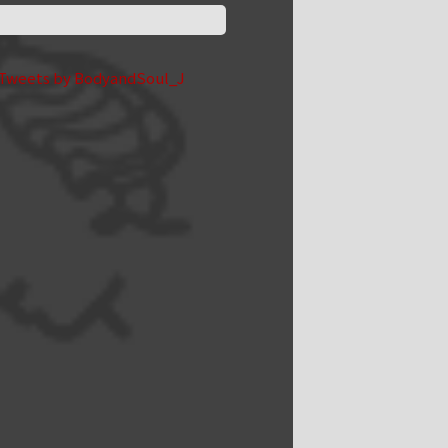
Tweets by BodyandSoul_J